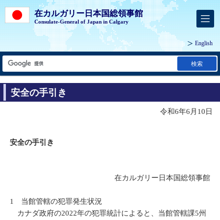
在カルガリー日本国総領事館
Consulate-General of Japan in Calgary
English
検索
安全の手引き
令和6年6月10日
安全の手引き
在カルガリー日本国総領事館
1 当館管轄の犯罪発生状況
カナダ政府の2022年の犯罪統計によると、当館管轄課5州