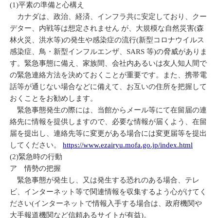
(1)平素の準備と心構え
カナダは、政治、経済、インフラ共に安定しており、クー
デター、内戦等は想定されません が、大規模な自然災害(森
林火災、洪水等)の発生や感染症の流行(新型コロナウイルス
感染症、鳥・新型インフルエンザ、SARS 等)の脅威がありま
す。緊急事態に備え、家族間、会社内あるいは友人知人間で
の緊急連絡方法を決めておくことが重要です。また、携帯電
話等が通じない場合などに備えて、お互いの住所を把握して
おくことをお勧めします。
緊急事態発生の際には、当館からメール等にて在留届の連
絡先に情報を提供しますので、必要な情報が届くよう、在留
届を提出し、連絡先等に変更がある場合には変更届等を提出
してください。
https://www.ezairyu.mofa.go.jp/index.html
(2)緊急時の行動
ア 情勢の把握
緊急事態が発生し、又は発生する恐れのある場合、テレ
ビ、インターネット等で関連情報を収集するよう心がけてく
ださい(インターネットで情報入手する場合は、政府機関や
大手報道機関など信頼あるサイトが有益)。