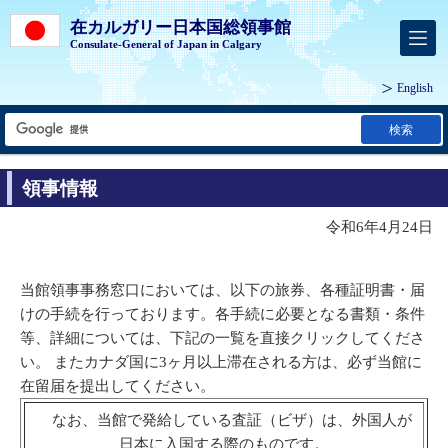
在カルガリー日本国総領事館
Consulate-General of Japan in Calgary
English
検索
領事情報
令和6年4月24日
当館領事事務窓口においては、以下の旅券、各種証明書・届
けの手続を行っております。各手続に必要となる書類・条件
等、詳細については、下記の一覧を直接クリックしてくださ
い。 またカナダ国に3ヶ月以上滞在される方は、必ず当館に
在留届を提出してください。
なお、当館で発給している査証（ビザ）は、外国人が
日本に入国する際のものです。