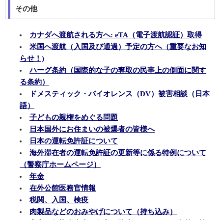
その他
カナダへ渡航される方へ: eTA（電子渡航認証）取得
米国へ渡航（入国及び通過）予定の方へ（重要なお知
らせ！)
ハーグ条約（国際的な子の奪取の民事上の側面に関す
る条約）
ドメスティック・バイオレンス（DV）被害相談（日本
語）
子どもの親権をめぐる問題
日本国外にお住まいの被爆者の皆様へ
日本の運転免許証について
海外滞在者の運転免許証の更新等に係る特例について
（警察庁ホームページ）
年金
在外公館医務官情報
税関、入国、検疫
肉製品などのおみやげについて（持ち込み）