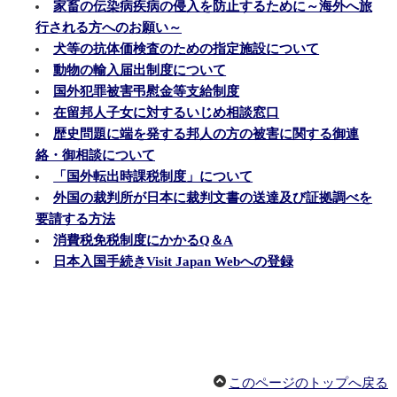
家畜の伝染病疾病の侵入を防止するために～海外へ旅
行される方へのお願い～
犬等の抗体価検査のための指定施設について
動物の輸入届出制度について
国外犯罪被害弔慰金等支給制度
在留邦人子女に対するいじめ相談窓口
歴史問題に端を発する邦人の方の被害に関する御連
絡・御相談について
「国外転出時課税制度」について
外国の裁判所が日本に裁判文書の送達及び証拠調べを
要請する方法
消費税免税制度にかかるQ＆A
日本入国手続きVisit Japan Webへの登録
このページのトップへ戻る