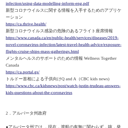
infection/using-data-modelling-inform-eng.pdf
新型コロナウイルスに関する情報を入手するためのアプリケ
ーション
https://ca.thrive.health/
新型コロナウイルス感染の危険のあるフライト座席情報
https://www.canada.ca/en/public-health/services/diseases/2019-
novel-coronavirus-infection/latest-travel-health-advice/exposure-
flights-cruise-ships-mass-gatherings.html
メンタルヘルスのサポートのための情報 Wellness Together
Canada
https://ca.portal.gs/
トルドー首相による子供向けQ and A（CBC kids news)
https://www.cbc.ca/kidsnews/post/watch-justin-trudeau-answers-
kids-questions-about-the-coronavirus
2．アルバータ州政府
●アルバータ州では ，現在，渡航の有無に関わらず，咳，発