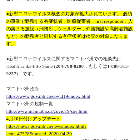
●新型コロナウイルス検査の対象が拡大されています。 必須
の事業で勤務する有症状者，医療従事者，first responder，人
の集まる施設（刑務所，シェルター，介護施設や高齢者施設
など）の勤務者と同居する有症状者は検査の対象になりま
す。
●新型コロナウイルスに関するマニトバ州での相談先は，
Health Links-Info Sante (
204-788-8200
，もしくは
1-888-315-
9257
) です。
マニトバ州政府
https://www.gov.mb.ca/covid19/index.html
マニトバ州の規制一覧
http://www.manitoba.ca/covid19/soe.html
4月20日付けアップデート
https://news.gov.mb.ca/news/index.html?
item=47578&posted=2020-04-20