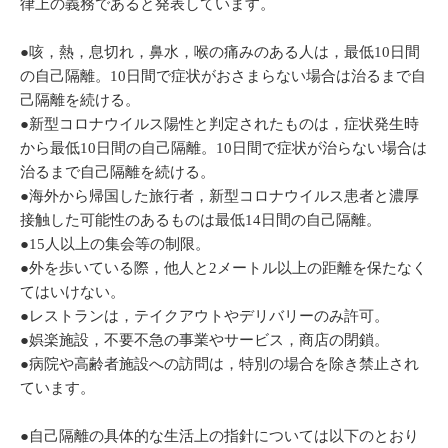
律上の義務であると発表しています。
●咳，熱，息切れ，鼻水，喉の痛みのある人は，最低10日間
の自己隔離。10日間で症状がおさまらない場合は治るまで自
己隔離を続ける。
●新型コロナウイルス陽性と判定されたものは，症状発生時
から最低10日間の自己隔離。10日間で症状が治らない場合は
治るまで自己隔離を続ける。
●海外から帰国した旅行者，新型コロナウイルス患者と濃厚
接触した可能性のあるものは最低14日間の自己隔離。
●15人以上の集会等の制限。
●外を歩いている際，他人と2メートル以上の距離を保たなく
てはいけない。
●レストランは，テイクアウトやデリバリーのみ許可。
●娯楽施設，不要不急の事業やサービス，商店の閉鎖。
●病院や高齢者施設への訪問は，特別の場合を除き禁止され
ています。
●自己隔離の具体的な生活上の指針については以下のとおり