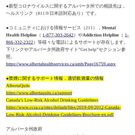
●新型コロナウイルスに関するアルバータ州での相談先は，
ヘルスリンク（811※日本語対応あり）です。
●コミュニティにおける情報サービス（211），
Mental
Health Helpline
（
1-877-303-2642
）や
Addiction Helpline
（
1-
866-332-2322
）等様々な電話によるサポートが存在します。
下リンクやアルバータ州政府サイト”Get help”セクション参
照。
https://www.albertahealthservices.ca/amh/Page16759.aspx
●禁煙に関するサポート情報，適切飲酒量の情報
AlbertaQuits
https://www.albertaquits.ca/support
Canada’s Low-Risk Alcohol Drinking Guidelines
https://www.ccsa.ca/sites/default/files/2019-09/2012-Canada-
Low-Risk-Alcohol-Drinking-Guidelines-Brochure-en.pdf
アルバータ州政府