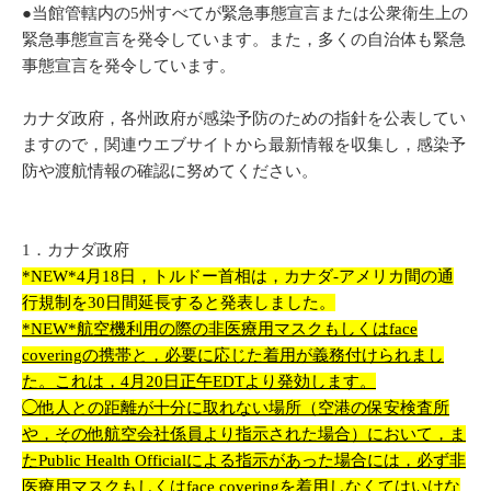
●当館管轄内の5州すべてが緊急事態宣言または公衆衛生上の
緊急事態宣言を発令しています。また，多くの自治体も緊急
事態宣言を発令しています。
カナダ政府，各州政府が感染予防のための指針を公表してい
ますので，関連ウエブサイトから最新情報を収集し，感染予
防や渡航情報の確認に努めてください。
1．カナダ政府
*NEW*4月18日，トルドー首相は，カナダ-アメリカ間の通
行規制を30日間延長すると発表しました。
*NEW*
航空機利用の際の非医療用マスクもしくは
face
covering
の携帯と，必要に応じた着用が義務付けられまし
た。これは，4月20日正午
EDT
より発効します。
◯他人との距離が十分に取れない場所（空港の保安検査所
や，その他航空会社係員より指示された場合）において，ま
た
Public Health Official
による指示があった場合には，必ず非
医療用マスクもしくは
face covering
を着用しなくてはいけな