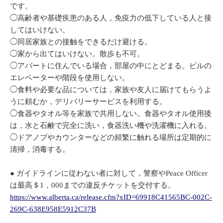
です。
◯高齢者や基礎疾患のある人，免疫力の低下している人と接
してはいけない。
◯同居家族との接触をできるだけ避ける。
◯家から出てはいけない。散歩も不可。
◯アパートに住んでいる場合，部屋の中にとどまる。ビルの
エレベーターや階段を使用しない。
◯食料や必要な品については，家族や友人に届けてもらうよ
うに頼むか，デリバリーサービスを利用する。
◯食器やタオル等を家族で共用しない。食器やタオル使用後
は，水と石鹸で完全に洗い，食器洗い機や洗濯機に入れる。
◯ドアノブやカウンターなどの頻繁に触れる場所は定期的に
清掃，消毒する。
● ガイドラインに従わない者に対して，警察やPeace Officer
は最高＄1，000までの違反チケットを交付する。
https://www.alberta.ca/release.cfm?xID=69918C41565BC-002C-
269C-638E958E5912C37B