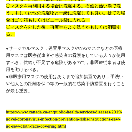
◯マスクを再利用する場合は洗濯する。石鹸と熱い湯で洗
う，もしくは他の洗濯物と一緒に洗濯しても良い。捨てる場
合はゴミ箱もしくはビニール袋に入れる。
◯マスクを外した後，再度手をよく洗うかもしくは消毒す
る。
●サージカルマスク，処置用マスクやN95マスクなどの医療
用マスクは医療従事者や感染者の看護をしている人々が使用
すべき。供給が不足する危険があるので，非医療従事者は使
用を避けるべき。
●非医療用マスクの使用はあくまで追加措置であり，手洗い
や他人との距離を保つ等の一般的な感染予防措置を行うこと
が最も重要。
https://www.canada.ca/en/public-health/services/diseases/2019-
novel-coronavirus-infection/prevention-risks/instructions-sew-
no-sew-cloth-face-covering.html