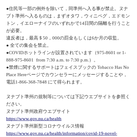
●住民等一部の例外を除いて，同準州へ入る事が禁止。ヌナ
ブト準州へ入るものは，まずオタワ，ウィニペグ，エドモン
トン，イエローナイフのいずれかで14日間の隔離を行うこと
が必要。
違反者は，最高＄50，000の罰金もしくは6か月の収監。
● 全ての集会を禁止。
●COVIDホットラインが設置されています（975-8601 or 1-
888-975-8601 from 7:30 a.m. to 7:30 p.m.）。
●禁煙に関するサポートはフェイスブックの Tobacco Has No
Place Hereページでカウンセラーにメッセージすることや，
電話1-866-368-7848 にて得られます。
ヌナブト準州の規制等については下記ウエブサイトを参照く
ださい。
ヌナブト準州政府ウエブサイト
https://www.gov.nu.ca/health
ヌナブト準州新型コロナウイルス情報
https://www.gov.nu.ca/health/information/covid-19-novel-