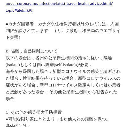
novel-coronavirus-infection/latest-travel-health-advice.html?
topic=tilelink#f
●カナダ国籍者，カナダ永住権保持者以外のものには，入国
制限が課されています。（カナダ政府，移民局のウエブサイ
ト参照）
B. 隔離，自己隔離について
以下の場合は，各州の公衆衛生機関の指示に従い，隔離
(isolate)もしくは自己隔離(self-isolate)が必要：
海外から帰国した場合，新型コロナウイルス感染と診断され
た場合，検査結果を待っている場合，新型コロナウイルスの
症状がある場合，新型コロナウイルス確定もしくは疑い患者
と接触があった場合， その他公衆衛生機関から勧告された
場合。
C. その他の感染拡大予防措置
●可能な限り家にとどまり，また他人との距離を保つ。
具体的には：