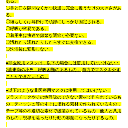
ある。
◯鼻と口を隙間なくかつ快適に完全に覆うだけの大きさがあ
る。
◯紐もしくは耳掛けで頭部にしっかり固定される。
◯呼吸が容易である。
◯着用中は快適で頻繁な調節が必要ない。
◯汚れたり濡れたりしたらすぐに交換できる。
◯洗濯後に変形しない。
●非医療用マスクは，以下の場合には使用してはいけない：
2歳未満の小児，呼吸困難のあるもの，
自力でマスクを外す
ことができないもの。
●以下のような非医療用マスクは使用してはいけない：
プラスチックやその他呼吸のできない素材で作られているも
の，ティッシュ等のすぐに壊れる素材で作られているもの，
テープ等の不適切な素材で縫製されているもの，他人と共用
のもの，視界を遮ったり行動の邪魔になったりするもの。