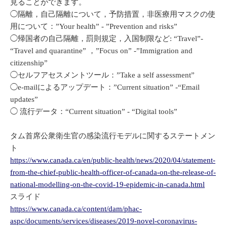
見ることができます。
◯隔離，自己隔離について，予防措置，非医療用マスクの使
用について：”Your health” - ”Prevention and risks”
◯帰国者の自己隔離，罰則規定，入国制限など: “Travel”-
“Travel and quarantine” ，”Focus on” -”Immigration and
citizenship”
◯セルフアセスメントツール：”Take a self assessment”
◯e-mailによるアップデート：”Current situation” -“Email
updates”
◯ 流行データ：“Current situation” - “Digital tools”
タム首席公衆衛生官の感染流行モデルに関するステートメン
ト
https://www.canada.ca/en/public-health/news/2020/04/statement-
from-the-chief-public-health-officer-of-canada-on-the-release-of-
national-modelling-on-the-covid-19-epidemic-in-canada.html
スライド
https://www.canada.ca/content/dam/phac-
aspc/documents/services/diseases/2019-novel-coronavirus-