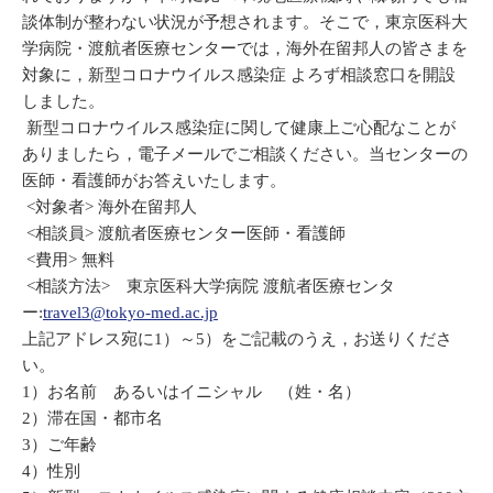
談体制が整わない状況が予想されます。そこで，東京医科大
学病院・渡航者医療センターでは，海外在留邦人の皆さまを
対象に，新型コロナウイルス感染症 よろず相談窓口を開設
しました。
新型コロナウイルス感染症に関して健康上ご心配なことが
ありましたら，電子メールでご相談ください。当センターの
医師・看護師がお答えいたします。
<対象者> 海外在留邦人
<相談員> 渡航者医療センター医師・看護師
<費用> 無料
<相談方法> 東京医科大学病院 渡航者医療センタ
ー:
travel3@tokyo-med.ac.jp
上記アドレス宛に1）～5）をご記載のうえ，お送りくださ
い。
1）お名前 あるいはイニシャル （姓・名）
2）滞在国・都市名
3）ご年齢
4）性別