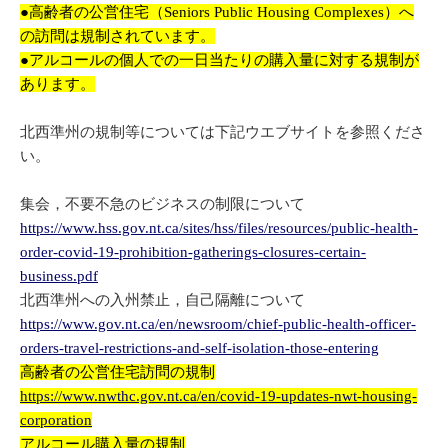
●高齢者の公営住宅（Seniors Public Housing Complexes）へ
の訪問は規制されています。
●アルコールの個人での一日当たりの購入量に対する規制が
あります。
北西準州の規制等については下記ウエブサイトを参照くださ
い。
集会，不要不急のビジネスの制限について
https://www.hss.gov.nt.ca/sites/hss/files/resources/public-health-
order-covid-19-prohibition-gatherings-closures-certain-
business.pdf
北西準州への入州禁止，自己隔離について
https://www.gov.nt.ca/en/newsroom/chief-public-health-officer-
orders-travel-restrictions-and-self-isolation-those-entering
高齢者の公営住宅訪問の規制
https://www.nwthc.gov.nt.ca/en/covid-19-updates-nwt-housing-
corporation
アルコール購入量の規制