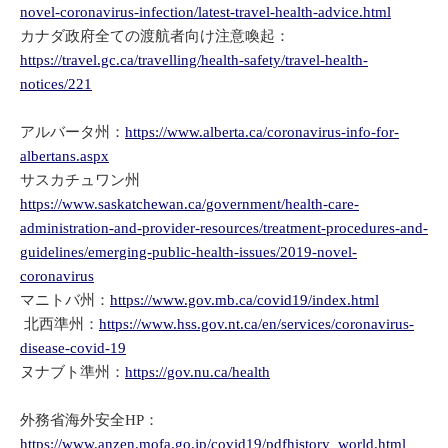
novel-coronavirus-infection/latest-travel-health-advice.html
カナダ政府全ての渡航者向け注意喚起：
https://travel.gc.ca/travelling/health-safety/travel-health-
notices/221
アルバータ州：
https://www.alberta.ca/coronavirus-info-for-
albertans.aspx
サスカチュワン州
https://www.saskatchewan.ca/government/health-care-
administration-and-provider-resources/treatment-procedures-and-
guidelines/emerging-public-health-issues/2019-novel-
coronavirus
マニトバ州：
https://www.gov.mb.ca/covid19/index.html
北西準州：
https://www.hss.gov.nt.ca/en/services/coronavirus-
disease-covid-19
ヌナブト準州：
https://gov.nu.ca/health
外務省海外安全HP：
https://www.anzen.mofa.go.jp/covid19/pdfhistory_world.html