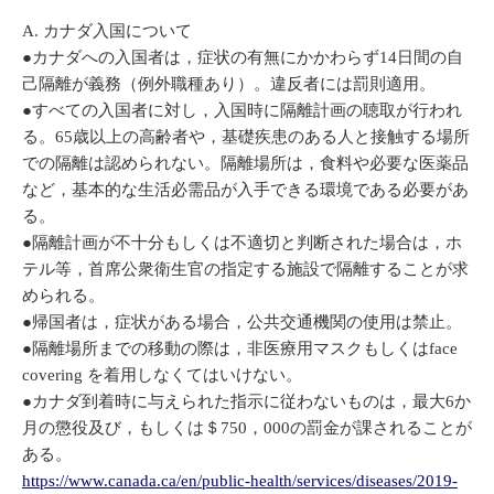
A. カナダ入国について
●カナダへの入国者は，症状の有無にかかわらず14日間の自
己隔離が義務（例外職種あり）。違反者には罰則適用。
●すべての入国者に対し，入国時に隔離計画の聴取が行われ
る。65歳以上の高齢者や，基礎疾患のある人と接触する場所
での隔離は認められない。隔離場所は，食料や必要な医薬品
など，基本的な生活必需品が入手できる環境である必要があ
る。
●隔離計画が不十分もしくは不適切と判断された場合は，ホ
テル等，首席公衆衛生官の指定する施設で隔離することが求
められる。
●帰国者は，症状がある場合，公共交通機関の使用は禁止。
●隔離場所までの移動の際は，非医療用マスクもしくはface
covering を着用しなくてはいけない。
●カナダ到着時に与えられた指示に従わないものは，最大6か
月の懲役及び，もしくは＄750，000の罰金が課されることが
ある。
https://www.canada.ca/en/public-health/services/diseases/2019-