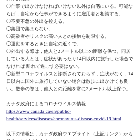
◯仕事で出かけなければいけない以外は自宅にいる。可能な
らば，自宅から仕事ができるように雇用者と相談する。
◯不要不急の外出を控える。
◯集団で集まらない。
◯高齢者やリスクの高い人との接触を制限する。
◯運動をするときは自宅の近くで。
◯外出する際は，他人と2メートル以上の距離を保つ。同居
している人とは，症状があったり14日以内に旅行した場合で
なければ 離れて過ごす必要はない。
◯新型コロナウイルスと診断されておらず，症状がなく，14
日以内に国外に旅行していない場合は散歩に出かけても良
い。散歩の際は，他人との距離を常に2メートル以上保つ。
カナダ政府によるコロナウイルス情報
https://www.canada.ca/en/public-
health/services/diseases/coronavirus-disease-covid-19.html
以下の情報は，カナダ政府ウエブサイト（上記リンク）から