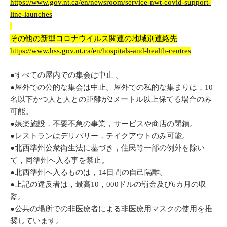
https://www.gov.nt.ca/en/newsroom/service-nwt-covid-support-
line-launches
その他の新型コロナウイルス関連の地域別連絡先
https://www.hss.gov.nt.ca/en/hospitals-and-health-centres
●すべての屋内での集会は中止 。
●屋外での公的な集会は中止。屋外での私的な集まりは，10
名以下かつ人と人との距離が2メートル以上保てる場合のみ
可能。
●娯楽施設，不要不急の事業，サービスや商店の閉鎖。
●レストランはデリバリー，テイクアウトのみ可能。
●北西準州公衆衛生法に基づき，住民等一部の例外を除い
て，同準州へ入る事を禁止。
●北西準州へ入るものは，14日間の自己隔離。
●上記の違反者は，最高10，000ドルの罰金及び6カ月の収
監。
●公共の場所での非医療者による非医療用マスクの使用を推
奨しています。