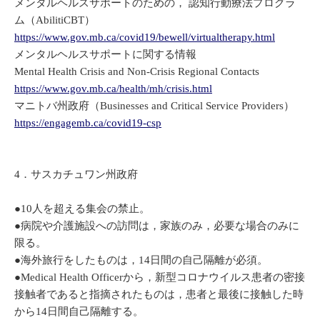
メンタルヘルスサポートのための， 認知行動療法プログラ
ム（AbilitiCBT）
https://www.gov.mb.ca/covid19/bewell/virtualtherapy.html
メンタルヘルスサポートに関する情報
Mental Health Crisis and Non-Crisis Regional Contacts
https://www.gov.mb.ca/health/mh/crisis.html
マニトバ州政府（Businesses and Critical Service Providers）
https://engagemb.ca/covid19-csp
4．サスカチュワン州政府
●10人を超える集会の禁止。
●病院や介護施設への訪問は，家族のみ，必要な場合のみに
限る。
●海外旅行をしたものは，14日間の自己隔離が必須。
●Medical Health Officerから，新型コロナウイルス患者の密接
接触者であると指摘されたものは，患者と最後に接触した時
から14日間自己隔離する。