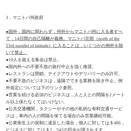
3．マニトバ州政府
●国外，国内に関わらず，州外からマニトバ州に入る者すべ
て，14日間の自己隔離が義務。マニトバ北部（
north of the
53rd parallel of latitude
）に入ることは，いくつかの例外を除
いて禁止。
●10人を超える集会は禁止。
●国内外への不要不急の旅行中止を強く推奨。
●レストランは閉鎖。テイクアウトやデリバリーのみ許可。
●不要不急のビジネスは，遠隔でできる業務を除き中止。例
外規定については下のリンク参照。
●営業を続ける必須のビジネスは，人と人との間隔を2メート
ル以上保たなくてはいけない。
●公共交通機関，タクシーやその他の私的な有料交通サービ
スは，車内の人の間隔を保てる場合のみ営業継続可能。
●公衆衛生上の規制に違反した場合，個人に対しては＄486，
ビジネスに対しては＄2，542の罰金が課されます。