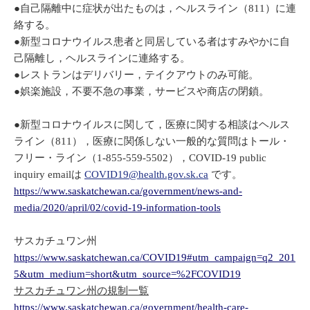
●自己隔離中に症状が出たものは，ヘルスライン（811）に連
絡する。
●新型コロナウイルス患者と同居している者はすみやかに自
己隔離し，ヘルスラインに連絡する。
●レストランはデリバリー，テイクアウトのみ可能。
●娯楽施設，不要不急の事業，サービスや商店の閉鎖。
●新型コロナウイルスに関して，医療に関する相談はヘルス
ライン（811），医療に関係しない一般的な質問はトール・
フリー・ライン（1-855-559-5502），COVID-19 public
inquiry emailは
COVID19@health.gov.sk.ca
です。
https://www.saskatchewan.ca/government/news-and-
media/2020/april/02/covid-19-information-tools
サスカチュワン州
https://www.saskatchewan.ca/COVID19#utm_campaign=q2_201
5&utm_medium=short&utm_source=%2FCOVID19
サスカチュワン州の規制一覧
https://www.saskatchewan.ca/government/health-care-