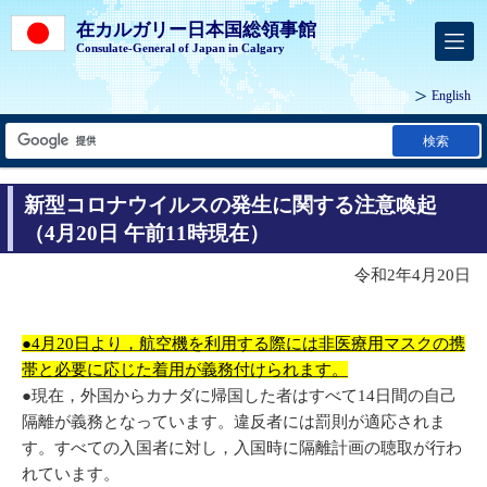
在カルガリー日本国総領事館
Consulate-General of Japan in Calgary
English
検索
新型コロナウイルスの発生に関する注意喚起
（4月20日 午前11時現在）
令和2年4月20日
●4月20日より，航空機を利用する際には非医療用マスクの携
帯と必要に応じた着用が義務付けられます。
●現在，外国からカナダに帰国した者はすべて14日間の自己
隔離が義務となっています。違反者には罰則が適応されま
す。すべての入国者に対し，入国時に隔離計画の聴取が行わ
れています。