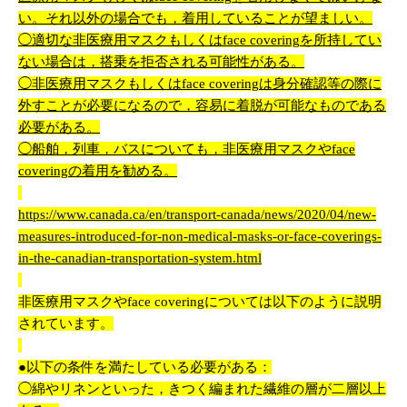
い。それ以外の場合でも，着用していることが望ましい。
◯適切な非医療用マスクもしくは
face covering
を所持してい
ない場合は，搭乗を拒否される可能性がある。
◯非医療用マスクもしくは
face covering
は身分確認等の際に
外すことが必要になるので，容易に着脱が可能なものである
必要がある。
◯船舶，列車，バスについても，非医療用マスクや
face
covering
の着用を勧める。
https://www.canada.ca/en/transport-canada/news/2020/04/new-
measures-introduced-for-non-medical-masks-or-face-coverings-
in-the-canadian-transportation-system.html
非医療用マスクやface coveringについては以下のように説明
されています。
●以下の条件を満たしている必要がある：
◯綿やリネンといった，きつく編まれた繊維の層が二層以上