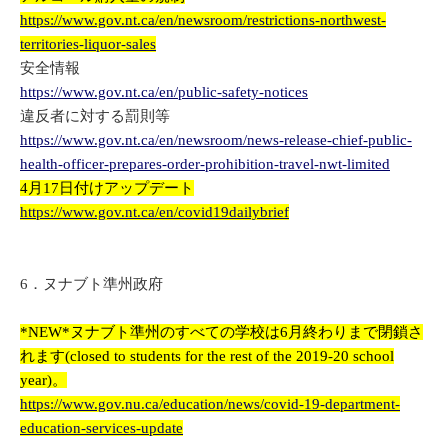
https://www.gov.nt.ca/en/newsroom/restrictions-northwest-
territories-liquor-sales
安全情報
https://www.gov.nt.ca/en/public-safety-notices
違反者に対する罰則等
https://www.gov.nt.ca/en/newsroom/news-release-chief-public-
health-officer-prepares-order-prohibition-travel-nwt-limited
4月17日付けアップデート
https://www.gov.nt.ca/en/covid19dailybrief
6．ヌナブト準州政府
*NEW*ヌナブト準州のすべての学校は6月終わりまで閉鎖さ
れます(closed to students for the rest of the 2019-20 school
year)。
https://www.gov.nu.ca/education/news/covid-19-department-
education-services-update