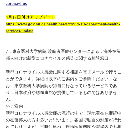
coronavirus
4月17日付けアップデート
https://www.gov.nu.ca/health/news/covid-19-department-health-
services-update
7．東京医科大学病院 渡航者医療センターによる，海外在留
邦人向けの新型コロナウイルス感染に関する相談窓口
新型コロナウイルス感染に関する相談を電子メールで行うこ
とができます。詳細は以下のご案内をご参照ください。な
お，東京医科大学病院が独自に行なっているサービスであ
り，日本政府や総領事館が提供しているものではありませ
ん。
>>ご案内
新型コロナウイルス感染症の流行の中で，現地滞在を継続中
の在留邦人の方も多いと思います。各国で独自の対策が行わ
れておりますが，平時に比べ，現地医療機関や職場内でも相