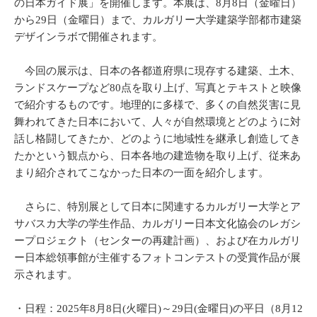
の日本ガイド展」を開催します。本展は、8月8日（金曜日）
から29日（金曜日）まで、カルガリー大学建築学部都市建築
デザインラボで開催されます。
今回の展示は、日本の各都道府県に現存する建築、土木、
ランドスケープなど80点を取り上げ、写真とテキストと映像
で紹介するものです。地理的に多様で、多くの自然災害に見
舞われてきた日本において、人々が自然環境とどのように対
話し格闘してきたか、どのように地域性を継承し創造してき
たかという観点から、日本各地の建造物を取り上げ、従来あ
まり紹介されてこなかった日本の一面を紹介します。
さらに、特別展として日本に関連するカルガリー大学とア
サバスカ大学の学生作品、カルガリー日本文化協会のレガシ
ープロジェクト（センターの再建計画）、および在カルガリ
ー日本総領事館が主催するフォトコンテストの受賞作品が展
示されます。
・日程：2025年8月8日(火曜日)～29日(金曜日)の平日（8月12