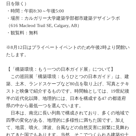
日を除く）
・時間：午前8:30～午後5:00
・場所：カルガリー大学建築学部都市建築デザインラボ
（616 Macleod Trail SE, Calgary, AB）
・観覧料：無料
※8月12日はプライベートイベントのため午後2時より閉館い
たします。
【「構築環境：もう一つの日本ガイド展」について】
この巡回展「構築環境：もうひとつの日本ガイド」は、建
築、土木、ランドスケープなど80点を取り上げ、写真とテキ
ストと映像で紹介するものです。時間軸としては、19世紀後
半の近代化以降、地理的には、日本を構成する47 の都道府
県の中から最低一つを選んでいます。
日本は、南北に長い列島で構成されており、多くの地域で
四季の変化がある、地理的に多様性に満ちた国です。加え
て、地震、噴火、津波、台風などの自然災害に頻繁に見舞わ
れてきた国でもあります。当然、そこでつくられる建築や土