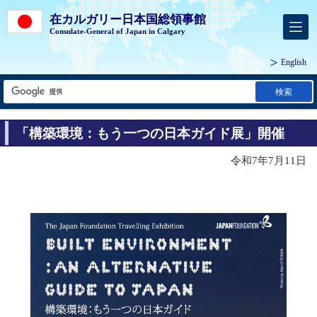
在カルガリー日本国総領事館
Consulate-General of Japan in Calgary
English
検索
「構築環境：もう一つの日本ガイド展」開催
令和7年7月11日