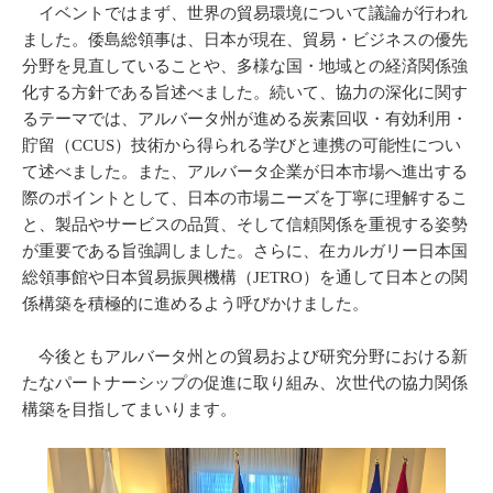
イベントではまず、世界の貿易環境について議論が行われ
ました。倭島総領事は、日本が現在、貿易・ビジネスの優先
分野を見直していることや、多様な国・地域との経済関係強
化する方針である旨述べました。続いて、協力の深化に関す
るテーマでは、アルバータ州が進める炭素回収・有効利用・
貯留（CCUS）技術から得られる学びと連携の可能性につい
て述べました。また、アルバータ企業が日本市場へ進出する
際のポイントとして、日本の市場ニーズを丁寧に理解するこ
と、製品やサービスの品質、そして信頼関係を重視する姿勢
が重要である旨強調しました。さらに、在カルガリー日本国
総領事館や日本貿易振興機構（JETRO）を通して日本との関
係構築を積極的に進めるよう呼びかけました。
今後ともアルバータ州との貿易および研究分野における新
たなパートナーシップの促進に取り組み、次世代の協力関係
構築を目指してまいります。