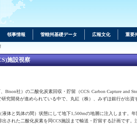
領事情報
管轄州基礎データ
広報文化
重要
察
CS)施設視察
（以下、Bison社）の二酸化炭素回収・貯留（CCS: Carbon Capture an
研究開発が進められている中で、丸紅（株）、みずほ銀行が出資する
体と気体の間）状態にして地下1,500mの地層に注入します。年
排出された二酸化炭素を同CCS施設まで輸送・貯留する計画です。