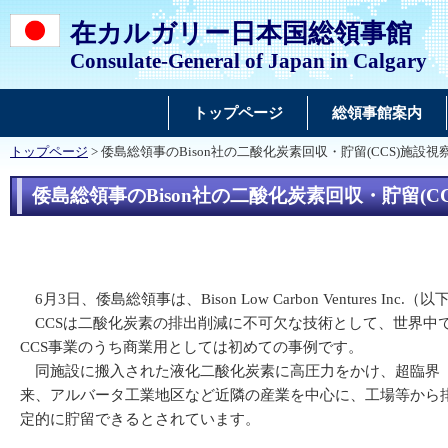
在カルガリー日本国総領事館
Consulate-General of Japan in Calgary
トップページ
総領事館案内
トップページ
> 倭島総領事のBison社の二酸化炭素回収・貯留(CCS)施設視
倭島総領事のBison社の二酸化炭素回収・貯留(C
6月3日、倭島総領事は、Bison Low Carbon Ventures Inc.
CCSは二酸化炭素の排出削減に不可欠な技術として、世界中で
CCS事業のうち商業用としては初めての事例です。
同施設に搬入された液化二酸化炭素に高圧力をかけ、超臨界（液
来、アルバータ工業地区など近隣の産業を中心に、工場等から
定的に貯留できるとされています。