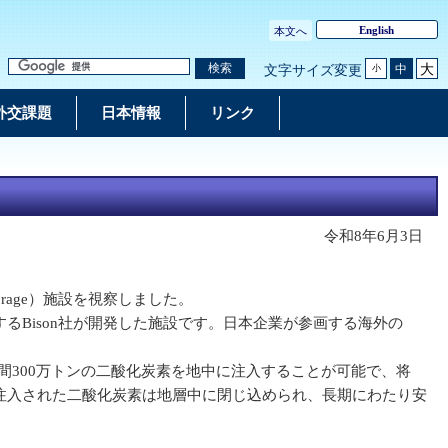
English
本文へ
大
検索
中
文字サイズ変更
小
外交課題
日本情報
リンク
令和8年6月3日
d Storage）施設を視察しました。
Bison社が開発した施設です。日本企業が参画する海外の
間300万トンの二酸化炭素を地中に注入することが可能で、将
注入された二酸化炭素は地層中に閉じ込められ、長期にわたり安