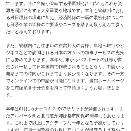
ています。特に当館が管轄する平原3州はいずれもこれら資
源を潤沢に有する大変重要な地域です。本年も管轄州におけ
る対日理解の増進に加え、経済関係の一層の緊密化について
も日系企業の皆様のご要望やニーズを踏まえ取り組んで参り
たいと考えております。
また、管轄内にお住まいの在留邦人の皆様、当地へ旅行やビ
ジネスなどで訪問される日本の方々への領事サービスの充実
にも努めて参ります。本年3月末からパスポートの仕様が変
更され一括して日本国内で作成されることとなり、申請から
発給までの時間がこれまでより多少長くなります。その一方
でオンラインでの申請が可能になります。当館ホームページ
をご確認頂き十分余裕を持って申請頂くようお願い致しま
す。
本年は6月にカナナスキスでG7サミットが開催されます。ま
たアルバータ州と北海道が姉妹都市関係45周年にもあたりま
す。これまで以上にアクティブな一年となる予感がしており
ますが、館員一同皆様のお役に立つことが出来るよう努めて