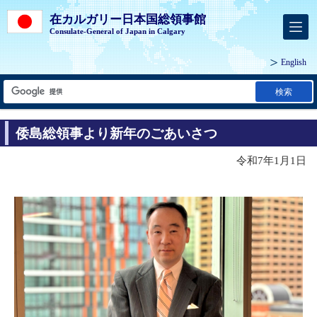
在カルガリー日本国総領事館
Consulate-General of Japan in Calgary
English
検索
倭島総領事より新年のごあいさつ
令和7年1月1日